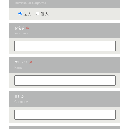
Individual or Corporate
法人
個人
お名前
※
Your name
フリガナ
※
Kana
貴社名
Company