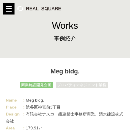
メ
ニ
ュ
Works
ー
を
開
事例紹介
く
Meg bldg.
商業施設開発企画
プロパティマネジメント業務
Name
：
Meg bldg.
Place
：
渋⾕区神宮前3丁⽬
Design
：
有限会社ナスカ⼀級建築⼠事務所商業、清⽔建設株式
会社
Area
：
179.91㎡